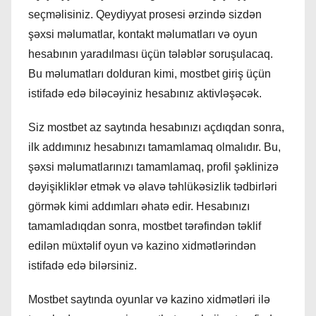
seçməlisiniz. Qeydiyyat prosesi ərzində sizdən
şəxsi məlumatlar, kontakt məlumatları və oyun
hesabının yaradılması üçün tələblər soruşulacaq.
Bu məlumatları dolduran kimi, mostbet giriş üçün
istifadə edə biləcəyiniz hesabınız aktivləşəcək.
Siz mostbet az saytında hesabınızı açdıqdan sonra,
ilk addımınız hesabınızı tamamlamaq olmalıdır. Bu,
şəxsi məlumatlarınızı tamamlamaq, profil şəklinizə
dəyişikliklər etmək və əlavə təhlükəsizlik tədbirləri
görmək kimi addımları əhatə edir. Hesabınızı
tamamladıqdan sonra, mostbet tərəfindən təklif
edilən müxtəlif oyun və kazino xidmətlərindən
istifadə edə bilərsiniz.
Mostbet saytında oyunlar və kazino xidmətləri ilə