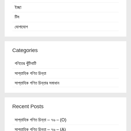
ইচ্ছা
টিম
যোগাযোগ
Categories
গণিতের খুঁটিনাটি
সাপ্তাহিক গণিত চিন্তা
সাপ্তাহিক গণিত চিন্তার সমাধান
Recent Posts
সাপ্তাহিক গণিত চিন্তা – ৭৬ – (O)
সাপ্তাহিক গণিত চিন্তা – ৭৬ – (A)