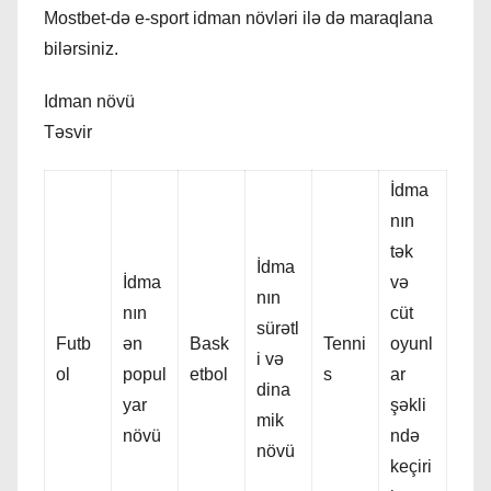
Mostbet-də e-sport idman növləri ilə də maraqlana
bilərsiniz.
Idman növü
Təsvir
İdma
nın
tək
İdma
İdma
və
nın
nın
cüt
sürətl
Futb
ən
Bask
Tenni
oyunl
i və
ol
popul
etbol
s
ar
dina
yar
şəkli
mik
növü
ndə
növü
keçiri