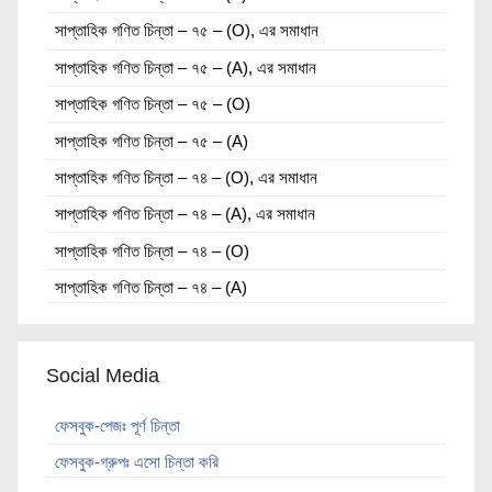
সাপ্তাহিক গণিত চিন্তা – ৭৫ – (O), এর সমাধান
সাপ্তাহিক গণিত চিন্তা – ৭৫ – (A), এর সমাধান
সাপ্তাহিক গণিত চিন্তা – ৭৫ – (O)
সাপ্তাহিক গণিত চিন্তা – ৭৫ – (A)
সাপ্তাহিক গণিত চিন্তা – ৭৪ – (O), এর সমাধান
সাপ্তাহিক গণিত চিন্তা – ৭৪ – (A), এর সমাধান
সাপ্তাহিক গণিত চিন্তা – ৭৪ – (O)
সাপ্তাহিক গণিত চিন্তা – ৭৪ – (A)
Social Media
ফেসবুক-পেজঃ পূর্ণ চিন্তা
ফেসবুক-গ্রুপঃ এসো চিন্তা করি