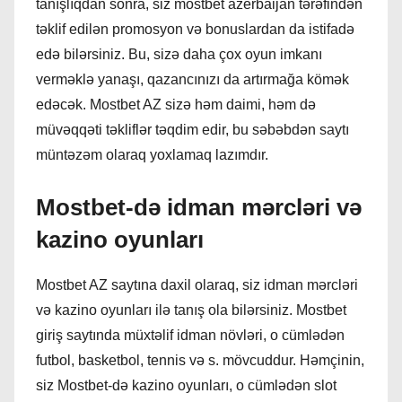
tanışlıqdan sonra, siz mostbet azerbaijan tərəfindən
təklif edilən promosyon və bonuslardan da istifadə
edə bilərsiniz. Bu, sizə daha çox oyun imkanı
verməklə yanaşı, qazancınızı da artırmağa kömək
edəcək. Mostbet AZ sizə həm daimi, həm də
müvəqqəti təkliflər təqdim edir, bu səbəbdən saytı
müntəzəm olaraq yoxlamaq lazımdır.
Mostbet-də idman mərcləri və
kazino oyunları
Mostbet AZ saytına daxil olaraq, siz idman mərcləri
və kazino oyunları ilə tanış ola bilərsiniz. Mostbet
giriş saytında müxtəlif idman növləri, o cümlədən
futbol, basketbol, tennis və s. mövcuddur. Həmçinin,
siz Mostbet-də kazino oyunları, o cümlədən slot