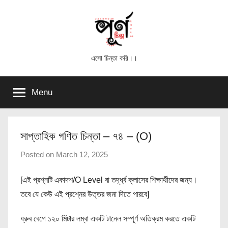
Skip
to
content
পূর্ণ
এসো চিন্তা করি।।
চিন্তা
Menu
সাপ্তাহিক গণিত চিন্তা – ৭৪ – (O)
Posted on
March 12, 2025
b
y
[এই প্রশ্নটি একাদশ/O Level বা তদূর্ধ্ব ক্লাসের শিক্ষার্থীদের জন্য।
পূ
র্ণ
তবে যে কেউ এই প্রশ্নের উত্তর জমা দিতে পারবে]
চি
ধ্রুব বেগে ১২০ মিটার লম্বা একটি টানেল সম্পূর্ণ অতিক্রম করতে একটি
ন্তা