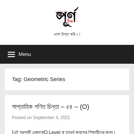
Skip
to
content
পূর্ণ
এসো চিন্তা করি।।
চিন্তা
Menu
Tag:
Geometric Series
সাপ্তাহিক গণিত চিন্তা – ৫৪ – (O)
Posted on
September 4, 2021
b
y
[এই প্রশ্নটি একাদশ/O Level বা তদূর্ধ্ব ক্লাসের শিক্ষার্থীদের জন্য।
পূ