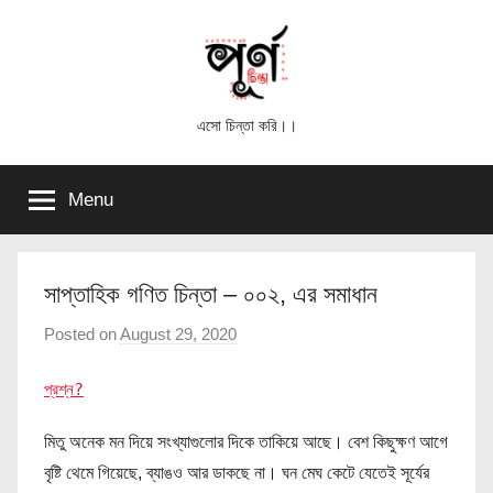
Skip
to
content
পূর্ণ
এসো চিন্তা করি।।
চিন্তা
Menu
সাপ্তাহিক গণিত চিন্তা – ০০২, এর সমাধান
Posted on
August 29, 2020
b
y
প্রশ্ন?
পূ
র্ণ
মিতু অনেক মন দিয়ে সংখ্যাগুলোর দিকে তাকিয়ে আছে। বেশ কিছুক্ষণ আগে
চি
বৃষ্টি থেমে গিয়েছে, ব্যাঙও আর ডাকছে না। ঘন মেঘ কেটে যেতেই সূর্যের
ন্তা