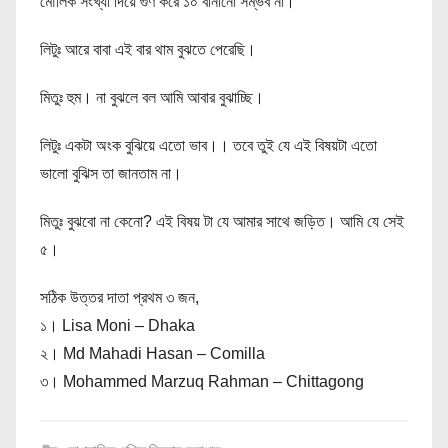
মৌলিক সংখ্যা দিয়ে গুণ করে ১০ বানানো সম্ভব না।
লিটুঃ আরে বাবা এই বার থাম বুঝতে পেরেছি।
মিতুঃ হুম। না বুঝলে বল আমি আবার বুঝাচ্ছি।
লিটুঃ একটা অংক বুঝিয়ে এতো ভাব।। তবে তুই যে এই বিষয়টা এতো
ভালো বুঝিস তা জানতাম না।
মিতুঃ বুঝবো না কেনো? এই বিষয় টা যে আমার সাথে জড়িত। আমি যে সেই
৫।
সঠিক উত্তর দাতা প্রথম ৩ জন,
১। Lisa Moni – Dhaka
২। Md Mahadi Hasan – Comilla
৩। Mohammed Marzuq Rahman – Chittagong