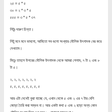
২৫ = ৫ * ৫
৩০ = ২ * ৩ * ৫
৫৫৫ = ৩ * ৫ * ৩৭
লিটুঃ দারুণ চিন্তা।
লিটু মনে মনে ভাবলো, আমিতো সব গুলো সংখ্যার মৌলিক উৎপাদক বের করে
দেখতাম।
মিতুঃ তাহলে উপরের মৌলিক উৎপাদক থেকে আমরা পেলাম, ৭ টা ২ এবং ৮
টা ৫।
২, ২, ২‌, ২, ২, ২, ২
৫, ৫, ৫, ৫, ৫, ৫, ৫, ৫
আর এটা দেখেই বুঝা যাচ্ছে যে, এখান থেকে ৫ এবং ২ এর ৭ টার বেশি
জোড়া তৈরি করা সম্ভব না। আর একটা কথা ৫ এবং ২ ছাড়া অন্য কোন