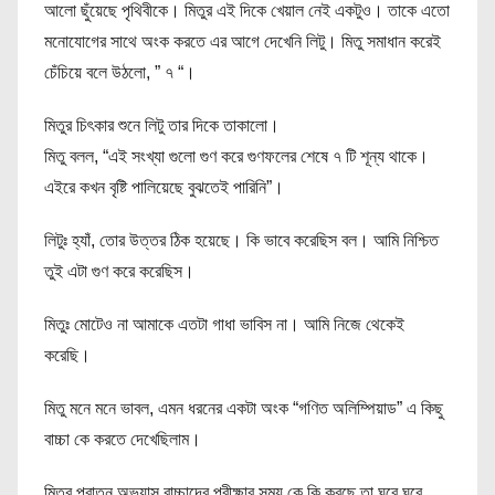
আলো ছুঁয়েছে পৃথিবীকে। মিতুর এই দিকে খেয়াল নেই একটুও। তাকে এতো
মনোযোগের সাথে অংক করতে এর আগে দেখেনি লিটু। মিতু সমাধান করেই
চেঁচিয়ে বলে উঠলো, ” ৭ “।
মিতুর চিৎকার শুনে লিটু তার দিকে তাকালো।
মিতু বলল, “এই সংখ্যা গুলো গুণ করে গুণফলের শেষে ৭ টি শূন্য থাকে।
এইরে কখন বৃষ্টি পালিয়েছে বুঝতেই পারিনি”।
লিটুঃ হ্যাঁ, তোর উত্তর ঠিক হয়েছে। কি ভাবে করেছিস বল। আমি নিশ্চিত
তুই এটা গুণ করে করেছিস।
মিতুঃ মোটেও না আমাকে এতটা গাধা ভাবিস না। আমি নিজে থেকেই
করেছি।
মিতু মনে মনে ভাবল, এমন ধরনের একটা অংক “গণিত অলিম্পিয়াড” এ কিছু
বাচ্চা কে করতে দেখেছিলাম।
মিতুর পুরাতন অভ্যাস বাচ্চাদের পরীক্ষার সময় কে কি করছে তা ঘুরে ঘুরে