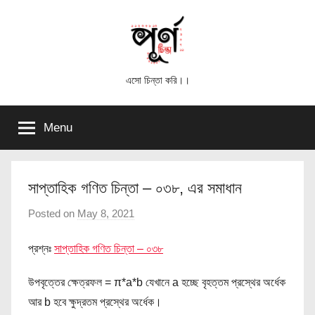
Skip
to
content
পূর্ণ
এসো চিন্তা করি।।
চিন্তা
Menu
সাপ্তাহিক গণিত চিন্তা – ০৩৮, এর সমাধান
Posted on
May 8, 2021
b
y
প্রশ্নঃ
সাপ্তাহিক গণিত চিন্তা – ০৩৮
পূ
র্ণ
উপবৃত্তের ক্ষেত্রফল = π*a*b যেখানে a হচ্ছে বৃহত্তম প্রস্থের অর্ধেক
চি
আর b হবে ক্ষুদ্রতম প্রস্থের অর্ধেক।
ন্তা