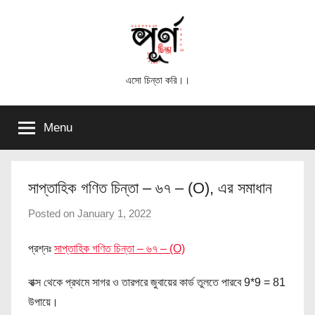
Skip
to
content
পূর্ণ
এসো চিন্তা করি।।
চিন্তা
Menu
সাপ্তাহিক গণিত চিন্তা – ৬৭ – (O), এর সমাধান
Posted on
January 1, 2022
b
y
প্রশ্নঃ
সাপ্তাহিক গণিত চিন্তা – ৬৭ – (O)
পূ
র্ণ
বাক্স থেকে প্রথমে সাগর ও তারপরে জুবায়ের কার্ড তুলতে পারবে 9*9 = 81
চি
উপায়ে।
ন্তা