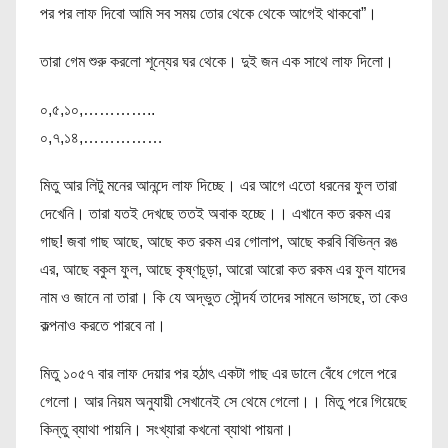
পর পর লাফ দিবো আমি সব সময় তোর থেকে থেকে আগেই থাকবো”।
তারা গেম শুরু করলো শূন্যের ঘর থেকে। দুই জন এক সাথে লাফ দিলো।
০,৫,১০,…………..
০,৭,১৪,……………
মিতু আর লিটু মনের আনন্দে লাফ দিচ্ছে। এর আগে এতো ধরনের ফুল তারা
দেখেনি। তারা যতই দেখছে ততই অবাক হচ্ছে।। এখানে কত রকম এর
গাছ! জবা গাছ আছে, আছে কত রকম এর গোলাপ, আছে করবি বিভিন্ন রঙ
এর, আছে বকুল ফুল, আছে কৃষ্ণচূড়া, আরো আরো কত রকম এর ফুল যাদের
নাম ও জানে না তারা। কি যে অদ্ভুত সৌন্দর্য তাদের সামনে ভাসছে, তা কেও
কল্পনাও করতে পারবে না।
মিতু ১০৫৭ বার লাফ দেয়ার পর হঠাৎ একটা গাছ এর ডালে বেঁধে গেলে পরে
গেলো। আর নিয়ম অনুযায়ী সেখানেই সে থেমে গেলো।। মিতু পরে গিয়েছে
কিন্তু ব্যাথা পায়নি। সংখ্যারা কখনো ব্যাথা পায়না।