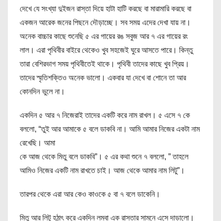
দেখে যে সংখ্যা দুইজন রাস্তা দিয়ে হাটা হাটি করছে বা মারামারি করছে বা
একজন আরেক জনের পিছনে দৌড়াচ্ছে। সব সময় এদের দেখা যায় না।
অনেক বাচ্চার কাছে শুনেছি ৫ এর গায়ের রঙ সবুজ আর ৭ এর গায়ের রং
লাল। এরা পৃথিবীর বাইরে থেকেও খুব সহজেই ঘুরে আসতে পারে। কিন্তু
তারা বেশিরভাগ সময় পৃথিবীতেই থাকে। পৃথিবী তাদের কাছে খুব প্রিয়।
তাদের স্মৃতিশক্তিও অনেক ভালো। একবার যা দেখে বা শোনে তা আর
কোনদিন ভুলে না।
একদিন ৫ আর ৭ নিজেরাই তাদের একটি করে নাম রাখল। ৫ এসে ৭ কে
বললো, “তুই আর আমাকে ৫ বলে ডাকবি না। আমি আমার নিজের একটা নাম
রেখেছি। আমা
কে আজ থেকে মিতু বলে ডাকবি”। ৫ এর কথা শুনে ৭ বললো, ” তাহলে
আমিও নিজের একটি নাম রাখতে চাই। আজ থেকে আমার নাম লিটু”।
তারপর থেকে এরা আর কেও কাওকে ৫ বা ৭ বলে ডাকেনি।
মিতু আর লিটু হঠাৎ করে একদিন লম্বা এক রাস্তার সামনে এসে দাড়ালো।