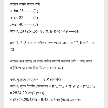
কাজেই আমরা বলতে পারি,
a+b= 26 ——-(1)
b+c= 32 ——-(2)
c+a= 40 ——-(3)
অতএব, 2a+2b+2c= 98 বা, a+b+c= 49 —–(4)
এখন 1, 2, 3 ও 4 নং সমীকরণ হতে পাওয়া যায়, a= 17, b = 9, c=
23
কাজেই দেখা যাচ্ছে যে রাগার বাড়ির ব্যাসার্ধ সবচেয়ে বেশি। তাই রাগার
বাড়িটা ক্ষেত্রফলের দিক দিয়েও সবচেয়ে বড়।
এখন, বৃত্তের ক্ষেত্রফল = π ✘ (ব্যাসার্ধ) ^২
অতএব, বৃত্ত তিনটির ক্ষেত্রফল = π*17^2 + π*9^2 + π*23^2
= 2824.29 বর্গফুট (প্রায়)
যা (2824.29/436) = 6.48 ডেসিমাল (প্রায়) এর সমান।